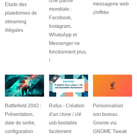
Une panne
messagerie web
Etude des
mondiale :
chiffrée
plateformes de
Facebook,
streaming
Instagram,
illégales
WhatsApp et
Messenger ne
fonctionnent plus
!
Battlefield 2042 :
Rufus - Création
Personnaliser
Présentation,
d'un clone / clé
son bureau
date de sortie,
usb bootable
Gnome via
configuration
facilement
GNOME Tweak