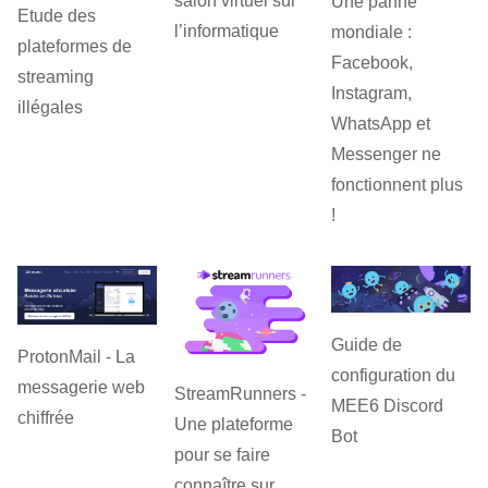
salon virtuel sur
Une panne
Etude des
l’informatique
mondiale :
plateformes de
Facebook,
streaming
Instagram,
illégales
WhatsApp et
Messenger ne
fonctionnent plus
!
Guide de
ProtonMail - La
configuration du
messagerie web
StreamRunners -
MEE6 Discord
chiffrée
Une plateforme
Bot
pour se faire
connaître sur